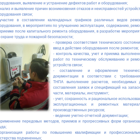
орудования, выявление и устранение дефектов работ и оборудования;
анализ и выявление причин возникновения отказов и неисправностей устройст
орудования связи;
участие в составлении календарных графиков различных видов ремо
орудования, в мероприятиях по улучшению эксплуатации, содержанию, ремо
приемке после капитального ремонта оборудования, в разработке мероприя
 охране труда и пожарной безопасности;
- проверка соответствия технического состояни
ввод в действие оборудования после ремонтов;
- контроль качества, учет и приемка выполнен
работ по техническому обслуживанию и ремо
устройств связи;
- составление и оформление техничес
документации в соответствии с требовани
ТНПА выполнение расчетов, необходимых 
составления заявок и спецификаций на запас
части, материалы, инструмент;
- учет, сохранность и рациональное использова
эксплуатационных и ремонтных материал
производственных ресурсов;
- ведение учетно-отчетной документации;
применение передовых методов, приемов и прогрессивных форм организа
уда;
организация работы по повышению квалификации и профессиональн
стерства подчиненных;