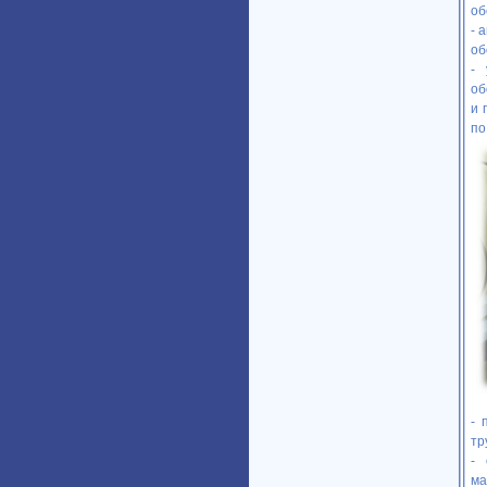
об
- 
об
- 
об
и 
по
- 
тр
- 
ма