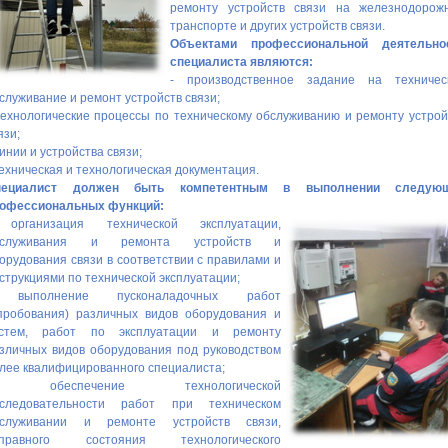
ремонту устройств связи на железнодорож
транспорте и других устройств связи.
Объектами профессиональной деятельно
специалиста являются:
- производственное задание на техничес
служивание и ремонт устройств связи;
технологические процессы по техническому обслуживанию и ремонту устрой
язи;
линии и устройства связи;
техническая и технологическая документация.
пециалист должен быть компетентным в выполнении следую
офессиональных функций:
 организация технической эксплуатации,
бслуживания и ремонта устройств и
орудования связи в соответствии с правилами и
струкциями по технической эксплуатации;
 выполнение пусконаладочных работ
пробования) различных видов оборудования и
истем, работ по эксплуатации и ремонту
зличных видов оборудования под руководством
лее квалифицированного специалиста;
 обеспечение технологической
следовательности работ при техническом
бслуживании и ремонте устройств связи,
справного состояния технологического