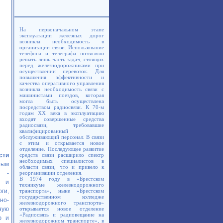
На первоначальном этапе
эксплуатации железных дорог
возникла необходимость в
организации связи. Использование
телефона и телеграфа позволяли
решать лишь часть задач, стоящих
перед железнодорожниками при
осуществлении перевозок. Для
повышения эффективности и
качества оперативного управления
возникла необходимость связи с
машинистами поездов, которая
могла быть осуществлена
посредством радиосвязи. К 70-м
годам XX века в эксплуатацию
входят совершенные средства
радиосвязи, требовавшие
квалифицированный
обслуживающий персонал. В связи
с этим и открывается новое
отделение. Последующее развитие
сти
средств связи расширило спектр
необходимых специалистов в
ным
области связи, что и привело к
е -
реорганизации отделения.
В 1974 году в «Брестском
и и
техникуме железнодорожного
ги,
транспорта», ныне «Брестском
государственном колледже
но-
железнодорожного транспорта»
ную
открывается новое отделение
«Радиосвязь и радиовещание на
ю и
железнодорожном транспорте», в